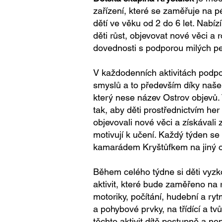
zařízení, které se zaměřuje na pé
dětí ve věku od 2 do 6 let. Nabíz
děti růst, objevovat nové věci a 
dovednosti s podporou milých p
V každodenních aktivitách podp
smyslů a to především díky naš
který nese název Ostrov objevů. 
tak, aby děti prostřednictvím her
objevovali nové věci a získávali 
motivují k učení. Každý týden s
kamarádem Kryštůfkem na jiný 
Během celého týdne si děti vyzk
aktivit, které bude zaměřeno na
motoriky, počítání, hudební a ry
a pohybové prvky, na třídící a tv
těchto aktivit dítě postupně a ne