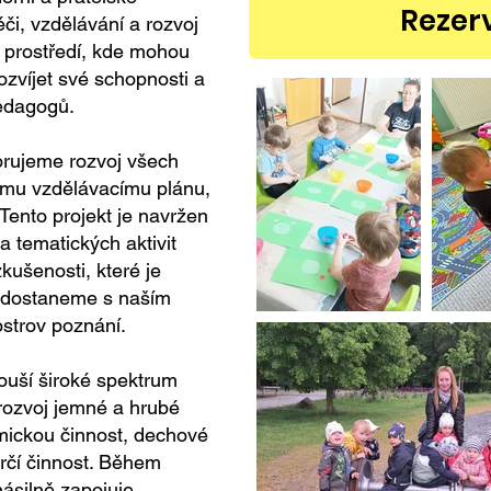
Rezer
či, vzdělávání a rozvoj
í prostředí, kde mohou
rozvíjet své schopnosti a
edagogů.
orujeme rozvoj všech
emu vzdělávacímu plánu,
Tento projekt je navržen
 a tematických aktivit
zkušenosti, které je
e dostaneme s naším
ostrov poznání.
ouší široké spektrum
 rozvoj jemné a hrubé
tmickou činnost, dechové
ůrčí činnost. Během
násilně zapojuje