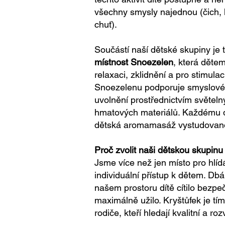
všechny smysly najednou (čich, 
chuť).
Součástí naší dětské skupiny je
místnost Snoezelen
, která dětem
relaxaci, zklidnění a pro stimulac
Snoezelenu podporuje smyslové v
uvolnění prostřednictvím světeln
hmatových materiálů. Každému d
dětská aromamasáž vystudovan
Proč zvolit naši dětskou skupinu
Jsme více než jen místo pro hlídán
individuální přístup k dětem. Db
našem prostoru dítě cítilo bezpe
maximálně užilo. Kryštůfek je t
rodiče, kteří hledají kvalitní a roz