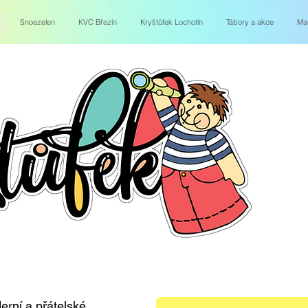
Snoezelen
KVC Březín
Kryštůfek Lochotín
Tábory a akce
Ma
erní a přátelské