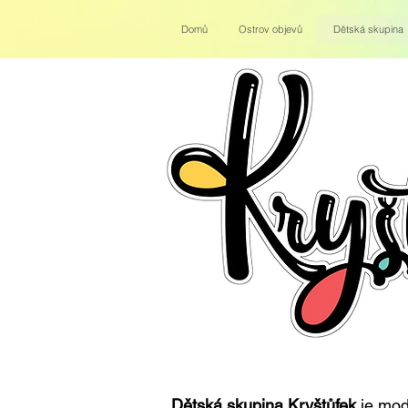
Domů
Ostrov objevů
Dětská skupina
Dětská skupina Kryštůfek
je mod