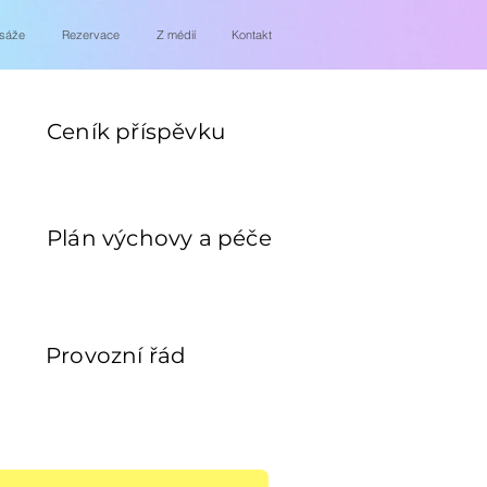
sáže
Rezervace
Z médií
Kontakt
Ceník příspěvku
Plán výchovy a péče
Provozní řád