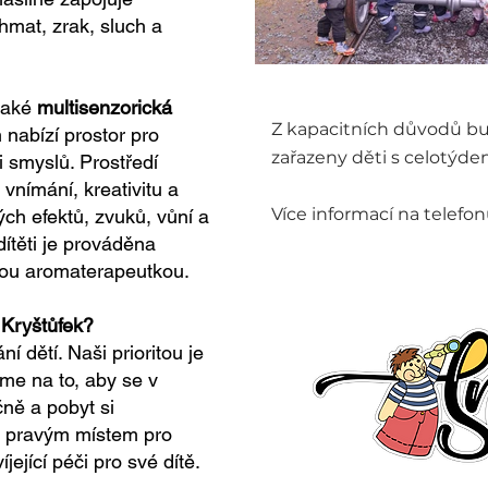
hmat, zrak, sluch a
 také
multisenzorická
Z kapacitních důvodů b
 nabízí prostor pro
zařazeny děti s celotýd
i smyslů. Prostředí
nímání, kreativitu a
Více informací na telefo
ých efektů, zvuků, vůní a
ítěti je prováděna
ou aromaterapeutkou.
 Kryštůfek?
í dětí. Naši prioritou je
áme na to, aby se v
čně a pobyt si
ím pravým místem pro
víjející péči pro své dítě.