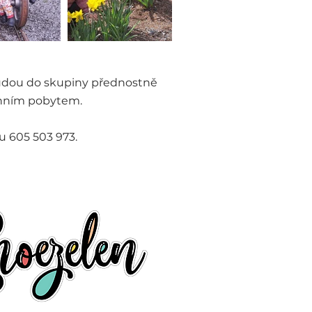
udou do skupiny přednostně
enním pobytem.
nu 605 503 973.